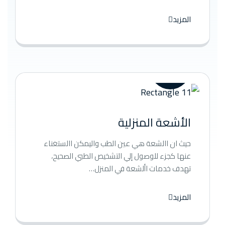
المزيد
الأشعة المنزلية
حيث ان االشعة هي عين الطب واليمكن االستغناء
عنها كجزء للوصول إلي التشخيص الطبي الصحيح،
تهدف خدمات األشعة في المنزل…
المزيد